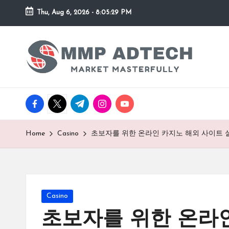
Thu, Aug 6, 2026
-
8:05:29 PM
Skip
to
M
Market
content
Masterfully
M
P
facebook.com
twitter.com
t.me
instagram.com
youtube.com
A
d
Home
Casino
초보자를 위한 온라인 카지노 해외 사이트 
T
e
Posted
Casino
c
in
초보자를 위한 온라