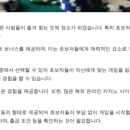
많은 사람들이 즐겨 찾는 오락 장소가 되었습니다. 특히 초
.
과 보너스를 제공하며, 이는 초보자들에게 매력적인 요소로 
게임 중에서 선택할 수 있어 초보자들이 자신에게 맞는 게임을 쉽
 경험을 할 수 있습니다.
운 경험을 제공합니다. 또한, 많은 해외 온라인 카지노 사
백 등의 형태로 제공되어 초보자들이 부담 없이 게임을 시작할
며, 출금 조건 등을 확인하는 것이 필요합니다.