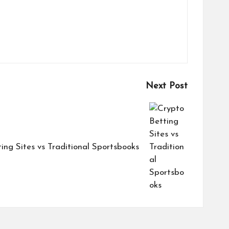
Next Post
ing Sites vs Traditional Sportsbooks