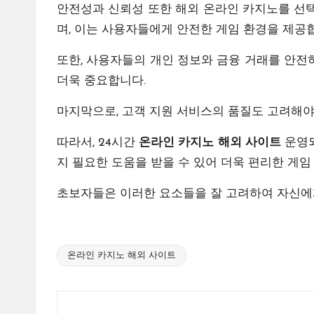
안전성과 신뢰성 또한 해외 온라인 카지노를 선택
며, 이는 사용자들에게 안전한 게임 환경을 제공
또한, 사용자들의 개인 정보와 금융 거래를 안전
더욱 중요합니다.
마지막으로, 고객 지원 서비스의 품질도 고려해야
따라서, 24시간
온라인 카지노 해외 사이트
운영되
지 필요한 도움을 받을 수 있어 더욱 편리한 게임
초보자들은 이러한 요소들을 잘 고려하여 자신에
온라인 카지노 해외 사이트
Tags: