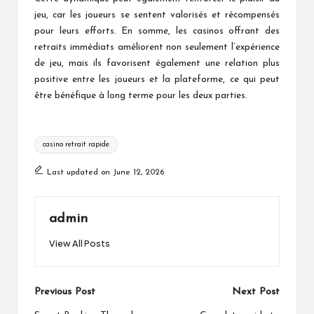
jeu, car les joueurs se sentent valorisés et récompensés
pour leurs efforts. En somme, les casinos offrant des
retraits immédiats améliorent non seulement l’expérience
de jeu, mais ils favorisent également une relation plus
positive entre les joueurs et la plateforme, ce qui peut
être bénéfique à long terme pour les deux parties.
Tags:
casino retrait rapide
Last updated on June 12, 2026
admin
View All Posts
Post
Previous Post
Next Post