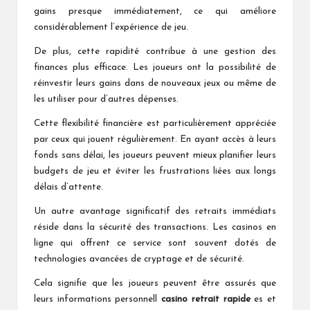
gains presque immédiatement, ce qui améliore
considérablement l’expérience de jeu.
De plus, cette rapidité contribue à une gestion des
finances plus efficace. Les joueurs ont la possibilité de
réinvestir leurs gains dans de nouveaux jeux ou même de
les utiliser pour d’autres dépenses.
Cette flexibilité financière est particulièrement appréciée
par ceux qui jouent régulièrement. En ayant accès à leurs
fonds sans délai, les joueurs peuvent mieux planifier leurs
budgets de jeu et éviter les frustrations liées aux longs
délais d’attente.
Un autre avantage significatif des retraits immédiats
réside dans la sécurité des transactions. Les casinos en
ligne qui offrent ce service sont souvent dotés de
technologies avancées de cryptage et de sécurité.
Cela signifie que les joueurs peuvent être assurés que
leurs informations personnell
casino retrait rapide
es et