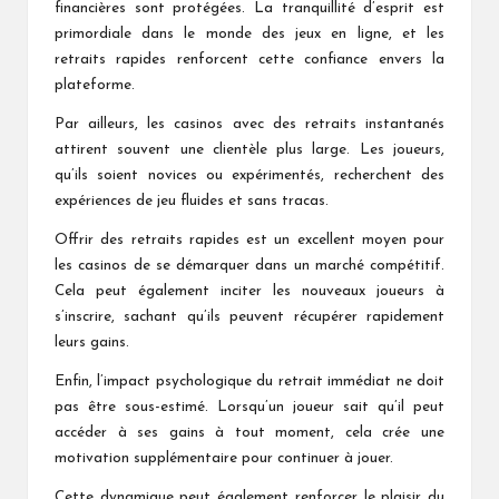
financières sont protégées. La tranquillité d’esprit est
primordiale dans le monde des jeux en ligne, et les
retraits rapides renforcent cette confiance envers la
plateforme.
Par ailleurs, les casinos avec des retraits instantanés
attirent souvent une clientèle plus large. Les joueurs,
qu’ils soient novices ou expérimentés, recherchent des
expériences de jeu fluides et sans tracas.
Offrir des retraits rapides est un excellent moyen pour
les casinos de se démarquer dans un marché compétitif.
Cela peut également inciter les nouveaux joueurs à
s’inscrire, sachant qu’ils peuvent récupérer rapidement
leurs gains.
Enfin, l’impact psychologique du retrait immédiat ne doit
pas être sous-estimé. Lorsqu’un joueur sait qu’il peut
accéder à ses gains à tout moment, cela crée une
motivation supplémentaire pour continuer à jouer.
Cette dynamique peut également renforcer le plaisir du