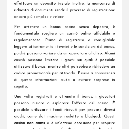
effettuare un deposito iniziale. Inoltre, la mancanza di
richiesta di documenti rende il processo di registrazione
ancora più semplice e veloce.
Per ottenere un bonus casino senza deposito, è
fondamentale scegliere un casinò online affidabile e
regolamentato. Prima di registrarsi, è consigliabile
leggere attentamente i termini e le condizioni del bonus,
poiché possono variare da un operatore all’altro. Alcuni
casinò possono limitare i giochi sui quali è possibile
utilizzare il bonus, mentre altri potrebbero richiedere un
codice promozionale per attivarlo. Essere a conoscenza
di queste informazioni aiuta a evitare sorprese in
seguito.
Una volta registrati e ottenuto il bonus, i giocatori
possono iniziare a esplorare l’offerta del casinò. È
possibile utilizzare i fondi ricevuti per provare diversi
giochi, come slot machine, roulette o blackjack. Quest
casino non aams
a è un’ottima occasione per scoprire