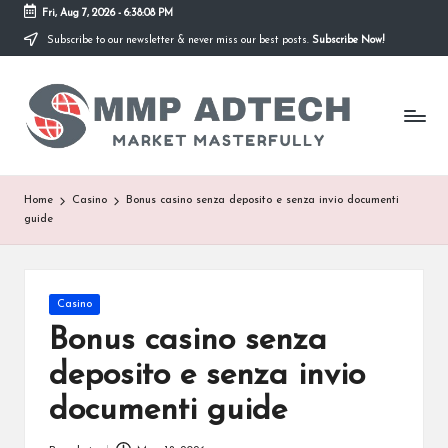
Fri, Aug 7, 2026
-
6:38:08 PM
Subscribe to our newsletter & never miss our best posts.
Subscribe Now!
Skip
to
M
content
Market
Masterfully
M
P
A
Home
Casino
Bonus casino senza deposito e senza invio documenti
guide
d
T
e
Posted
Casino
in
Bonus casino senza
c
deposito e senza invio
h
documenti guide