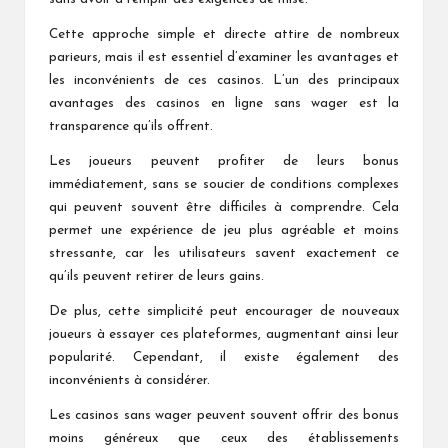
Cette approche simple et directe attire de nombreux
parieurs, mais il est essentiel d’examiner les avantages et
les inconvénients de ces casinos. L’un des principaux
avantages des casinos en ligne sans wager est la
transparence qu’ils offrent.
Les joueurs peuvent profiter de leurs bonus
immédiatement, sans se soucier de conditions complexes
qui peuvent souvent être difficiles à comprendre. Cela
permet une expérience de jeu plus agréable et moins
stressante, car les utilisateurs savent exactement ce
qu’ils peuvent retirer de leurs gains.
De plus, cette simplicité peut encourager de nouveaux
joueurs à essayer ces plateformes, augmentant ainsi leur
popularité. Cependant, il existe également des
inconvénients à considérer.
Les casinos sans wager peuvent souvent offrir des bonus
moins généreux que ceux des établissements