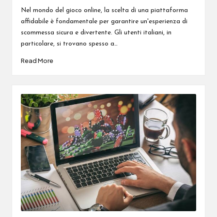
by
Nel mondo del gioco online, la scelta di una piattaforma
affidabile è fondamentale per garantire un'esperienza di
scommessa sicura e divertente. Gli utenti italiani, in
particolare, si trovano spesso a…
Read More