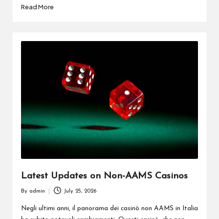
Read More
Latest Updates on Non-AAMS Casinos
By
admin
July 25, 2026
Posted
by
Negli ultimi anni, il panorama dei casinò non AAMS in Italia