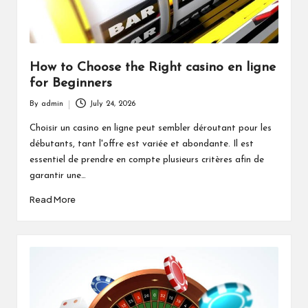
How to Choose the Right casino en ligne
for Beginners
By
admin
July 24, 2026
Posted
by
Choisir un casino en ligne peut sembler déroutant pour les
débutants, tant l'offre est variée et abondante. Il est
essentiel de prendre en compte plusieurs critères afin de
garantir une…
Read More