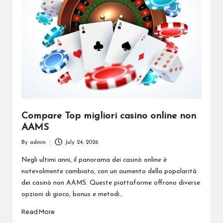
Compare Top migliori casino online non
AAMS
By
admin
July 24, 2026
Posted
by
Negli ultimi anni, il panorama dei casinò online è
notevolmente cambiato, con un aumento della popolarità
dei casinò non AAMS. Queste piattaforme offrono diverse
opzioni di gioco, bonus e metodi…
Read More