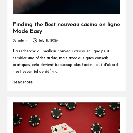
Finding the Best nouveau casino en ligne
Made Easy
By
admin
July 17, 2026
Posted
by
La recherche du meilleur nouveau casino en ligne peut
sembler une tâche ardue, mais avec quelques conseils
pratiques, cela devient beaucoup plus facile. Tout d'abord,
il est essentiel de définir…
Read More