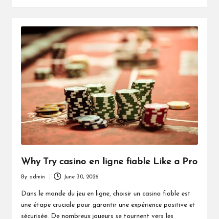
Why Try casino en ligne fiable Like a Pro
By
admin
June 30, 2026
Posted
by
Dans le monde du jeu en ligne, choisir un casino fiable est
une étape cruciale pour garantir une expérience positive et
sécurisée. De nombreux joueurs se tournent vers les