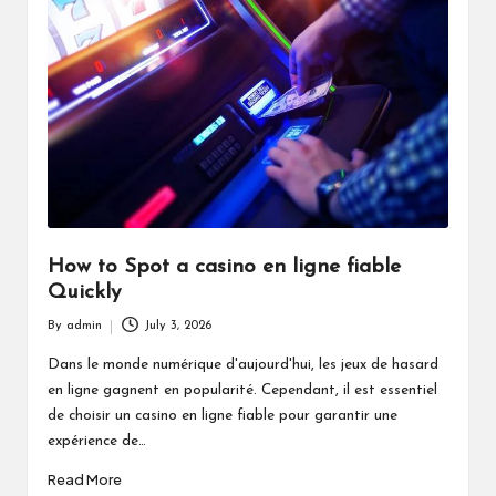
How to Spot a casino en ligne fiable
Quickly
By
admin
July 3, 2026
Posted
by
Dans le monde numérique d'aujourd'hui, les jeux de hasard
en ligne gagnent en popularité. Cependant, il est essentiel
de choisir un casino en ligne fiable pour garantir une
expérience de…
Read More