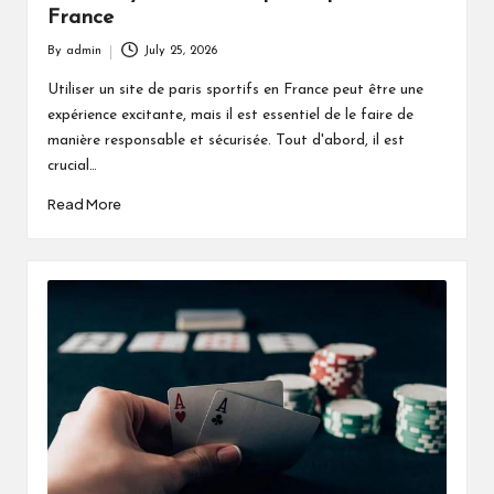
France
By
admin
July 25, 2026
Posted
by
Utiliser un site de paris sportifs en France peut être une
expérience excitante, mais il est essentiel de le faire de
manière responsable et sécurisée. Tout d'abord, il est
crucial…
Read More