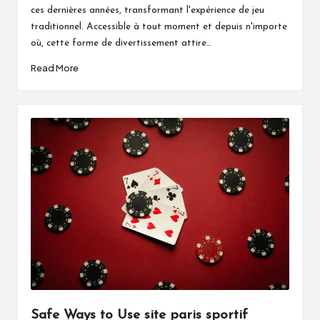
ces dernières années, transformant l'expérience de jeu
traditionnel. Accessible à tout moment et depuis n'importe
où, cette forme de divertissement attire…
Read More
Safe Ways to Use site paris sportif