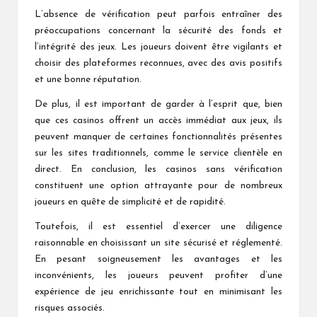
L’absence de vérification peut parfois entraîner des
préoccupations concernant la sécurité des fonds et
l’intégrité des jeux. Les joueurs doivent être vigilants et
choisir des plateformes reconnues, avec des avis positifs
et une bonne réputation.
De plus, il est important de garder à l’esprit que, bien
que ces casinos offrent un accès immédiat aux jeux, ils
peuvent manquer de certaines fonctionnalités présentes
sur les sites traditionnels, comme le service clientèle en
direct. En conclusion, les casinos sans vérification
constituent une option attrayante pour de nombreux
joueurs en quête de simplicité et de rapidité.
Toutefois, il est essentiel d’exercer une diligence
raisonnable en choisissant un site sécurisé et réglementé.
En pesant soigneusement les avantages et les
inconvénients, les joueurs peuvent profiter d’une
expérience de jeu enrichissante tout en minimisant les
risques associés.