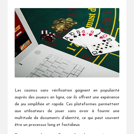
by
Les casinos sans vérification gagnent en popularité
auprès des joueurs en ligne, car ils offrent une expérience
de jeu simplifiée et rapide. Ces plateformes permettent
aux utilisateurs de jouer sans avoir à fournir une
multitude de documents d’identité, ce qui peut souvent
être un processus long et fastidieux.