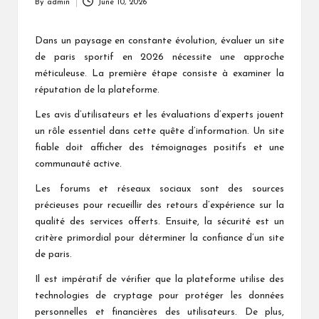
By
admin
June 10, 2026
Posted
by
Dans un paysage en constante évolution, évaluer un site
de paris sportif en 2026 nécessite une approche
méticuleuse. La première étape consiste à examiner la
réputation de la plateforme.
Les avis d’utilisateurs et les évaluations d’experts jouent
un rôle essentiel dans cette quête d’information. Un site
fiable doit afficher des témoignages positifs et une
communauté active.
Les forums et réseaux sociaux sont des sources
précieuses pour recueillir des retours d’expérience sur la
qualité des services offerts. Ensuite, la sécurité est un
critère primordial pour déterminer la confiance d’un site
de paris.
Il est impératif de vérifier que la plateforme utilise des
technologies de cryptage pour protéger les données
personnelles et financières des utilisateurs. De plus,