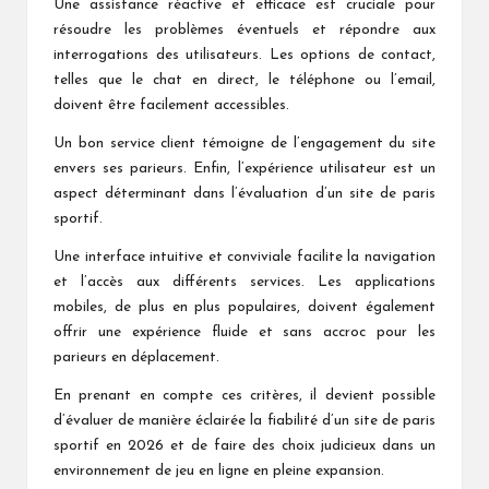
Une assistance réactive et efficace est cruciale pour
résoudre les problèmes éventuels et répondre aux
interrogations des utilisateurs. Les options de contact,
telles que le chat en direct, le téléphone ou l’email,
doivent être facilement accessibles.
Un bon service client témoigne de l’engagement du site
envers ses parieurs. Enfin, l’expérience utilisateur est un
aspect déterminant dans l’évaluation d’un site de paris
sportif.
Une interface intuitive et conviviale facilite la navigation
et l’accès aux différents services. Les applications
mobiles, de plus en plus populaires, doivent également
offrir une expérience fluide et sans accroc pour les
parieurs en déplacement.
En prenant en compte ces critères, il devient possible
d’évaluer de manière éclairée la fiabilité d’un site de paris
sportif en 2026 et de faire des choix judicieux dans un
environnement de jeu en ligne en pleine expansion.