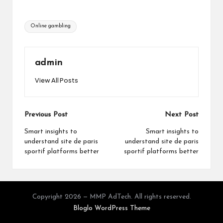
Tags:
Online gambling
admin
View All Posts
Post
Previous Post
Next Post
navigation
Smart insights to
Smart insights to
understand site de paris
understand site de paris
sportif platforms better
sportif platforms better
Copyright 2026 — MMP AdTech. All rights reserved.
Bloglo WordPress Theme