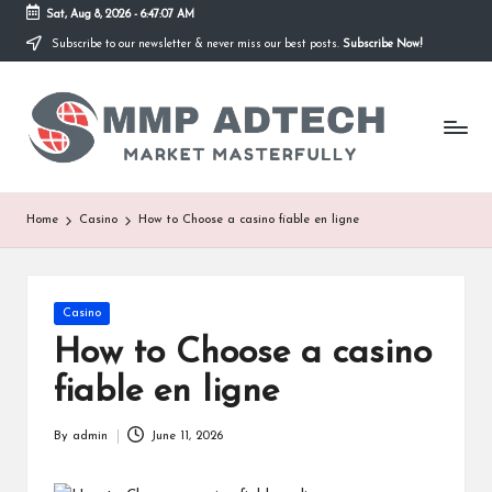
Sat, Aug 8, 2026
-
6:47:07 AM
Subscribe to our newsletter & never miss our best posts.
Subscribe Now!
Skip
to
M
content
Market
Masterfully
M
P
A
Home
Casino
How to Choose a casino fiable en ligne
d
T
Posted
Casino
e
in
How to Choose a casino
c
fiable en ligne
h
By
admin
June 11, 2026
Posted
by