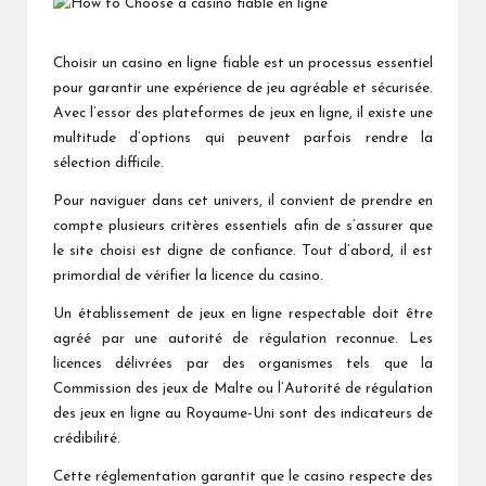
Choisir un casino en ligne fiable est un processus essentiel
pour garantir une expérience de jeu agréable et sécurisée.
Avec l’essor des plateformes de jeux en ligne, il existe une
multitude d’options qui peuvent parfois rendre la
sélection difficile.
Pour naviguer dans cet univers, il convient de prendre en
compte plusieurs critères essentiels afin de s’assurer que
le site choisi est digne de confiance. Tout d’abord, il est
primordial de vérifier la licence du casino.
Un établissement de jeux en ligne respectable doit être
agréé par une autorité de régulation reconnue. Les
licences délivrées par des organismes tels que la
Commission des jeux de Malte ou l’Autorité de régulation
des jeux en ligne au Royaume-Uni sont des indicateurs de
crédibilité.
Cette réglementation garantit que le casino respecte des