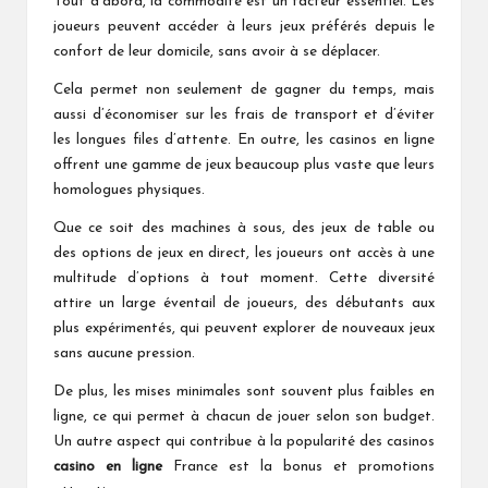
Tout d’abord, la commodité est un facteur essentiel. Les
joueurs peuvent accéder à leurs jeux préférés depuis le
confort de leur domicile, sans avoir à se déplacer.
Cela permet non seulement de gagner du temps, mais
aussi d’économiser sur les frais de transport et d’éviter
les longues files d’attente. En outre, les casinos en ligne
offrent une gamme de jeux beaucoup plus vaste que leurs
homologues physiques.
Que ce soit des machines à sous, des jeux de table ou
des options de jeux en direct, les joueurs ont accès à une
multitude d’options à tout moment. Cette diversité
attire un large éventail de joueurs, des débutants aux
plus expérimentés, qui peuvent explorer de nouveaux jeux
sans aucune pression.
De plus, les mises minimales sont souvent plus faibles en
ligne, ce qui permet à chacun de jouer selon son budget.
Un autre aspect qui contribue à la popularité des casinos
casino en ligne
France est la bonus et promotions