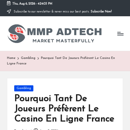
Thu, Aug 6, 2026
-
4:24:03 PM
Subscribe to our newsletter & never miss our best posts.
Subscribe Now!
Skip
to
M
content
Market
Masterfully
M
P
A
Home
Gambling
Pourquoi Tant De Joueurs Préfèrent Le Casino En
Ligne France
d
T
e
Posted
Gambling
in
Pourquoi Tant De
c
Joueurs Préfèrent Le
h
Casino En Ligne France