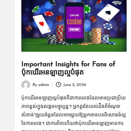
h
Important Insights for Fans of
ប៉ុកឃើរអនឡាញល្អបំផុត
By
admin
June 2, 2026
Posted
by
ប៉ុកឃើរអនឡាញល្អបំផុតគឺជាការលេងដែលមានប្រជាប្រិយ
ភាពខ្ពស់ក្នុងសង្គមបច្ចុប្បន្ន។ អ្នកគួរតែយល់ដឹងពីចំណុច
សំខាន់ៗមួយចំនួនដែលអាចជួយឱ្យអ្នកមានបទពិសោធន៍ល្អ
នៃការលេង។ ជាការពិតហើយថាប៉ុកឃើរអនឡាញមានការ​