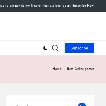
ibe to our newsletter & never miss our best posts.
Subscribe Now!
Subscribe
Home
Best Online games