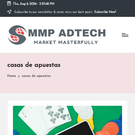
Thu, Aug 6, 2026
-
3:50:48 PM
Subscribe to our newsletter & never miss our best posts.
Subscribe Now!
Skip
to
M
content
Market
Masterfully
M
P
A
casas de apuestas
d
Home
casas de apuestas
T
e
c
h