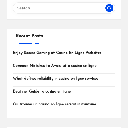
Recent Posts
Enjoy Secure Gaming at Casino En Ligne Websites
Common Mistakes to Avoid at a casino en ligne
What defines reliability in casino en ligne services
Beginner Guide to casino en ligne
Où trouver un casino en ligne retrait instantané