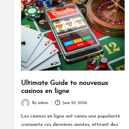
h
Ultimate Guide to nouveaux
casinos en ligne
By
admin
June 29, 2026
Posted
by
Les casinos en ligne ont connu une popularité
croissante ces dernières années, attirant des