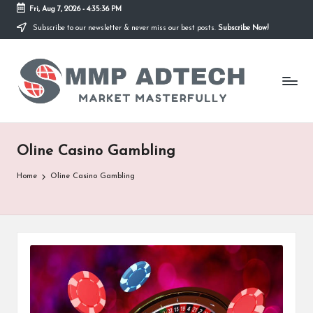
Fri, Aug 7, 2026
-
4:35:36 PM
Subscribe to our newsletter & never miss our best posts.
Subscribe Now!
Skip
to
M
content
Market
Masterfully
M
P
A
Oline Casino Gambling
d
Home
Oline Casino Gambling
T
e
c
h