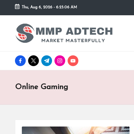
Thu, Aug 6, 2026
-
6:25:06 AM
Skip
to
M
Market
content
Masterfully
M
P
facebook.com
twitter.com
t.me
instagram.com
youtube.com
A
d
Online Gaming
T
e
c