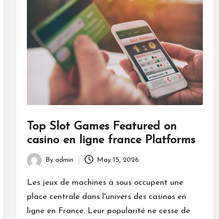
Top Slot Games Featured on
casino en ligne france Platforms
By
admin
May 15, 2026
Posted
by
Les jeux de machines à sous occupent une
place centrale dans l'univers des casinos en
ligne en France. Leur popularité ne cesse de