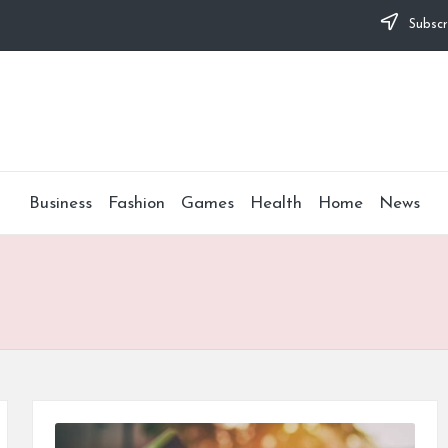
Subscr
Business
Fashion
Games
Health
Home
News