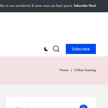
ibe to our newsletter & never miss our best posts.
Subscribe Now!
Subscribe
Home
Online Gaming