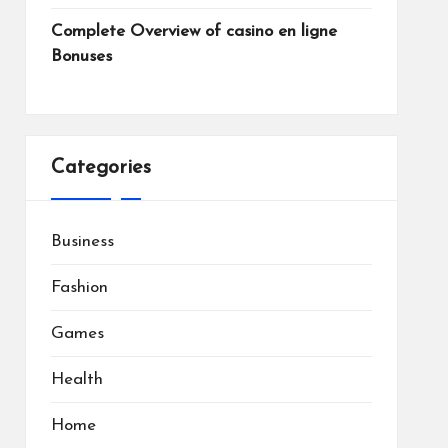
Complete Overview of casino en ligne
Bonuses
Categories
Business
Fashion
Games
Health
Home