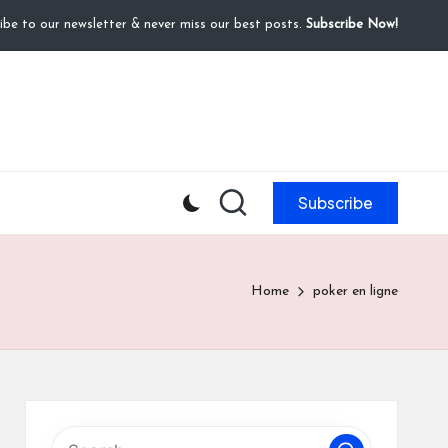
ibe to our newsletter & never miss our best posts.
Subscribe Now!
Subscribe
Home
poker en ligne