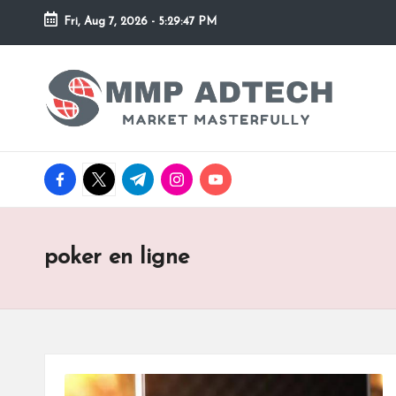
Fri, Aug 7, 2026
-
5:29:47 PM
Skip
to
M
Market
content
Masterfully
M
P
facebook.com
twitter.com
t.me
instagram.com
youtube.com
A
d
poker en ligne
T
e
c