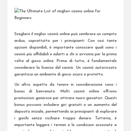
by
Scegliere il miglior casinò online può sembrare un compito
arduo, soprattutto per i principianti. Con così tante
opzioni disponibili, è importante conoscere quali sono i
casinò più affidabili e adatti a chi si avvicina per la prima
volta al gioco online. Prima di tutto, è fondamentale
considerare la licenza del casinò. Un casinò autorizzato
garantisce un ambiente di gioco sicuro e protetto.
Un altro aspetto da tenere in considerazione sono i
bonus di benvenuto. Molti casinò online offrono
promozioni generose per attirare nuovi giocatori. Questi
bonus possono includere giri gratuiti o un aumento del
deposito iniziale, permettendo ai principianti di esplorare
i giochi senza rischiare troppo denaro. Tuttavia, è
importante leggere i termini e le condizioni associate a