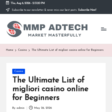
Thu, Aug 6, 2026
-
2:13:20 PM
Subscribe to our newsletter & never miss our best posts.
Subscribe Now!
Skip
to
M
content
Market
Masterfully
M
P
A
Home
Casino
The Ultimate List of migliori casino online for Beginners
d
T
Posted
Casino
e
in
The Ultimate List of
c
migliori casino online
h
for Beginners
By
admin
May 26, 2026
Posted