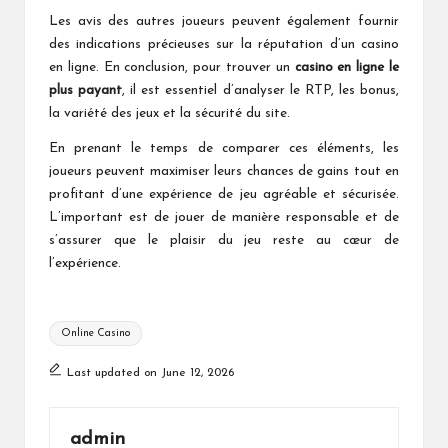
Les avis des autres joueurs peuvent également fournir
des indications précieuses sur la réputation d’un casino
en ligne. En conclusion, pour trouver un
casino en ligne le
plus payant
, il est essentiel d’analyser le RTP, les bonus,
la variété des jeux et la sécurité du site.
En prenant le temps de comparer ces éléments, les
joueurs peuvent maximiser leurs chances de gains tout en
profitant d’une expérience de jeu agréable et sécurisée.
L’important est de jouer de manière responsable et de
s’assurer que le plaisir du jeu reste au cœur de
l’expérience.
Tags:
Online Casino
Last updated on June 12, 2026
admin