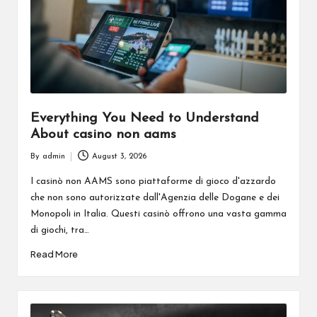
Everything You Need to Understand
About casino non aams
By
admin
August 3, 2026
Posted
by
I casinò non AAMS sono piattaforme di gioco d'azzardo
che non sono autorizzate dall'Agenzia delle Dogane e dei
Monopoli in Italia. Questi casinò offrono una vasta gamma
di giochi, tra…
Read More