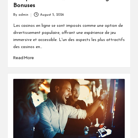
Bonuses
By
admin
August 5, 2026
Posted
by
Les casinos en ligne se sont imposés comme une option de
divertissement populaire, offrant une expérience de jeu
immersive et accessible. L'un des aspects les plus attractifs
des casinos en…
Read More