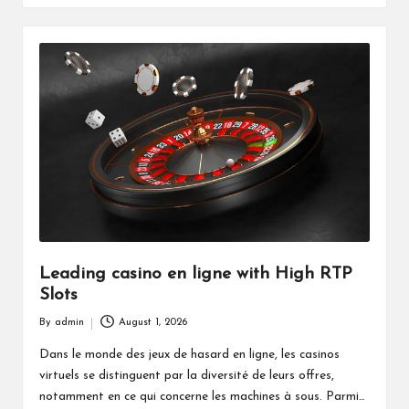
Leading casino en ligne with High RTP
Slots
By
admin
August 1, 2026
Posted
by
Dans le monde des jeux de hasard en ligne, les casinos
virtuels se distinguent par la diversité de leurs offres,
notamment en ce qui concerne les machines à sous. Parmi…