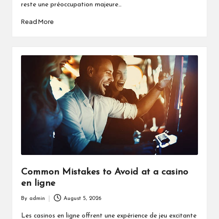
reste une préoccupation majeure…
Read More
Common Mistakes to Avoid at a casino
en ligne
By
admin
August 5, 2026
Posted
by
Les casinos en ligne offrent une expérience de jeu excitante