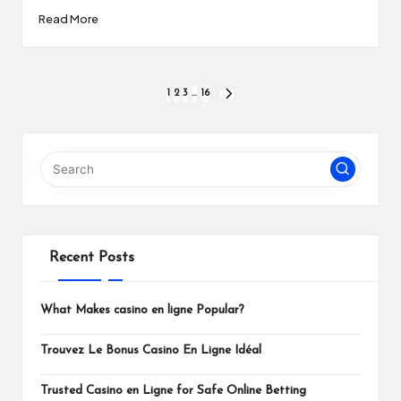
Read More
Posts
1
2
3
…
16
NEXT
PAGE
pagination
Recent Posts
What Makes casino en ligne Popular?
Trouvez Le Bonus Casino En Ligne Idéal
Trusted Casino en Ligne for Safe Online Betting