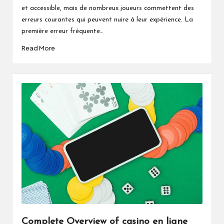
et accessible, mais de nombreux joueurs commettent des
erreurs courantes qui peuvent nuire à leur expérience. La
première erreur fréquente…
Read More
Complete Overview of casino en ligne