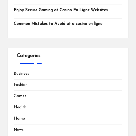
Enjoy Secure Gaming at Casino En Ligne Websites
Common Mistakes to Avoid at a casino en ligne
Categories
Business
Fashion
Games
Health
Home
News