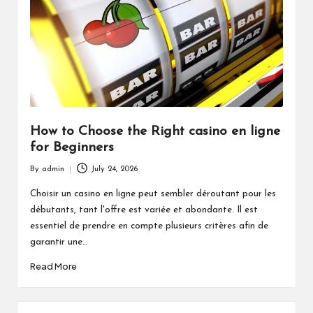
How to Choose the Right casino en ligne
for Beginners
By
admin
July 24, 2026
Posted
by
Choisir un casino en ligne peut sembler déroutant pour les
débutants, tant l'offre est variée et abondante. Il est
essentiel de prendre en compte plusieurs critères afin de
garantir une…
Read More