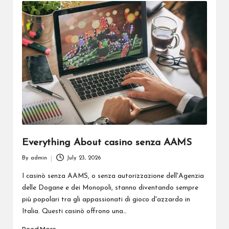
Everything About casino senza AAMS
By
admin
July 23, 2026
Posted
by
I casinò senza AAMS, o senza autorizzazione dell'Agenzia
delle Dogane e dei Monopoli, stanno diventando sempre
più popolari tra gli appassionati di gioco d'azzardo in
Italia. Questi casinò offrono una…
Read More