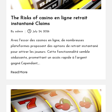
The Risks of casino en ligne retrait
instantané Claims
By
admin
July 24, 2026
Posted
by
Avec l'essor des casinos en ligne, de nombreuses
plateformes proposent des options de retrait instantané
pour attirer les joueurs. Cette fonctionnalité semble
séduisante, promettant un accès rapide à l’argent
gagné.Cependant,…
Read More