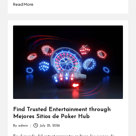
Read More
Find Trusted Entertainment through
Mejores Sitios de Poker Hub
By
admin
July 25, 2026
Posted
by