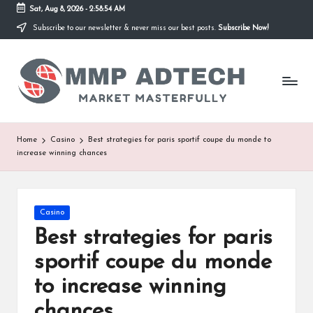
Sat, Aug 8, 2026
-
2:58:54 AM
Subscribe to our newsletter & never miss our best posts.
Subscribe Now!
Skip
to
M
content
Market
Masterfully
M
P
A
Home
Casino
Best strategies for paris sportif coupe du monde to
increase winning chances
d
T
e
Posted
Casino
in
Best strategies for paris
c
sportif coupe du monde
h
to increase winning
chances