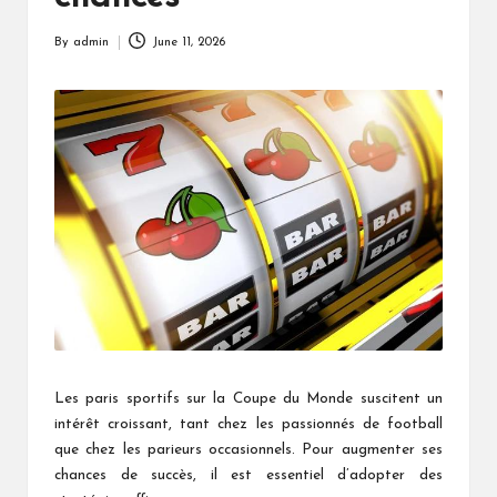
By
admin
June 11, 2026
Posted
by
Les paris sportifs sur la Coupe du Monde suscitent un
intérêt croissant, tant chez les passionnés de football
que chez les parieurs occasionnels. Pour augmenter ses
chances de succès, il est essentiel d’adopter des