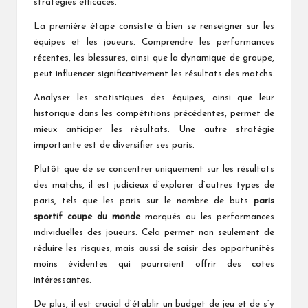
stratégies efficaces.
La première étape consiste à bien se renseigner sur les
équipes et les joueurs. Comprendre les performances
récentes, les blessures, ainsi que la dynamique de groupe,
peut influencer significativement les résultats des matchs.
Analyser les statistiques des équipes, ainsi que leur
historique dans les compétitions précédentes, permet de
mieux anticiper les résultats. Une autre stratégie
importante est de diversifier ses paris.
Plutôt que de se concentrer uniquement sur les résultats
des matchs, il est judicieux d’explorer d’autres types de
paris, tels que les paris sur le nombre de buts
paris
sportif coupe du monde
marqués ou les performances
individuelles des joueurs. Cela permet non seulement de
réduire les risques, mais aussi de saisir des opportunités
moins évidentes qui pourraient offrir des cotes
intéressantes.
De plus, il est crucial d’établir un budget de jeu et de s’y