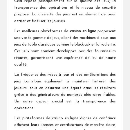
Cela repose principalement sur la qualité des jeux, la
transparence des opérations et le niveau de sécurité
proposé. La diversité des jeux est un élément clé pour
attirer et fidéliser les joueurs.
Les meilleures plateformes de
casino en ligne
proposent
une vaste gamme de jeux, allant des machines à sous aux
jeux de table classiques comme le blackjack et la roulette.
Ces jeux sont souvent développés par des fournisseurs
réputés, garantissant une expérience de jeu de haute
qualité.
La fréquence des mises à jour et des améliorations des
jeux contribue également à maintenir l’intérêt des
joueurs, tout en assurant une équité dans les résultats
grâce à des générateurs de nombres aléatoires fiables.
Un autre aspect crucial est la transparence des
opérations.
Les plateformes de casino en ligne dignes de confiance
affichent leurs licences et certifications de manière claire,