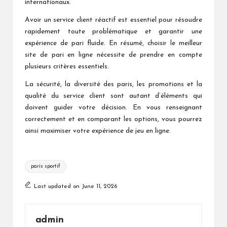
internationaux.
Avoir un service client réactif est essentiel pour résoudre
rapidement toute problématique et garantir une
expérience de pari fluide. En résumé, choisir le meilleur
site de pari en ligne nécessite de prendre en compte
plusieurs critères essentiels.
La sécurité, la diversité des paris, les promotions et la
qualité du service client sont autant d’éléments qui
doivent guider votre décision. En vous renseignant
correctement et en comparant les options, vous pourrez
ainsi maximiser votre expérience de jeu en ligne.
Tags:
paris sportif
Last updated on June 11, 2026
admin