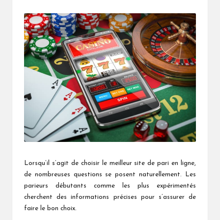
by
Lorsqu’il s’agit de choisir le meilleur site de pari en ligne,
de nombreuses questions se posent naturellement. Les
parieurs débutants comme les plus expérimentés
cherchent des informations précises pour s’assurer de
faire le bon choix.