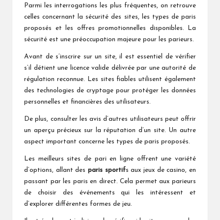
Parmi les interrogations les plus fréquentes, on retrouve
celles concernant la sécurité des sites, les types de paris
proposés et les offres promotionnelles disponibles. La
sécurité est une préoccupation majeure pour les parieurs.
Avant de s’inscrire sur un site, il est essentiel de vérifier
s’il détient une licence valide délivrée par une autorité de
régulation reconnue. Les sites fiables utilisent également
des technologies de cryptage pour protéger les données
personnelles et financières des utilisateurs.
De plus, consulter les avis d’autres utilisateurs peut offrir
un aperçu précieux sur la réputation d’un site. Un autre
aspect important concerne les types de paris proposés.
Les meilleurs sites de pari en ligne offrent une variété
d’options, allant des
paris sportif
s aux jeux de casino, en
passant par les paris en direct. Cela permet aux parieurs
de choisir des événements qui les intéressent et
d’explorer différentes formes de jeu.