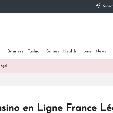
Subscr
Business
Fashion
Games
Health
Home
News
Légal
asino en Ligne France Lé