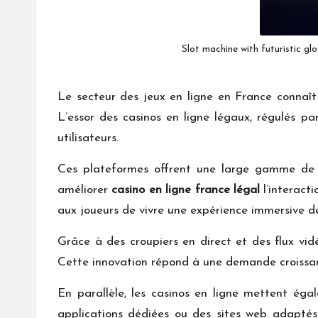
Slot machine with futuristic gl
Le secteur des jeux en ligne en France connaît 
L’essor des casinos en ligne légaux, régulés pa
utilisateurs.
Ces plateformes offrent une large gamme de j
améliorer
casino en ligne france légal
l’interact
aux joueurs de vivre une expérience immersive d
Grâce à des croupiers en direct et des flux vidé
Cette innovation répond à une demande croissant
En parallèle, les casinos en ligne mettent éga
applications dédiées ou des sites web adaptés