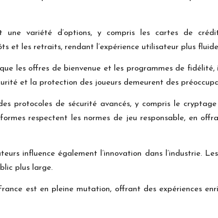
une variété d’options, y compris les cartes de crédit
ts et les retraits, rendant l’expérience utilisateur plus fluide
 que les offres de bienvenue et les programmes de fidélité, in
curité et la protection des joueurs demeurent des préoccupa
des protocoles de sécurité avancés, y compris le cryptage
eformes respectent les normes de jeu responsable, en offra
eurs influence également l’innovation dans l’industrie. Le
lic plus large.
rance est en pleine mutation, offrant des expériences enri