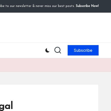
ibe to our newsletter & never miss our best posts.
Subscribe Now!
Subscribe
gal