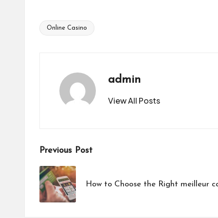
Online Casino
Tags:
admin
View All Posts
Post
Previous Post
navigation
How to Choose the Right meilleur ca