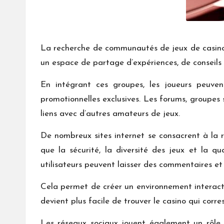
La recherche de communautés de jeux de casino
un espace de partage d’expériences, de conseils e
En intégrant ces groupes, les joueurs peuven
promotionnelles exclusives. Les forums, groupes s
liens avec d’autres amateurs de jeux.
De nombreux sites internet se consacrent à la re
que la sécurité, la diversité des jeux et la 
utilisateurs peuvent laisser des commentaires et
Cela permet de créer un environnement interacti
devient plus facile de trouver le casino qui corr
Les réseaux sociaux jouent également un rôle