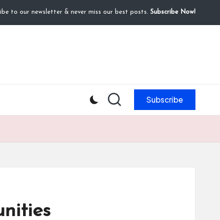
ibe to our newsletter & never miss our best posts.
Subscribe Now!
Subscribe
nities