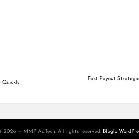
Fast Payout Strategie
e Quickly
t 2026 — MMP AdTech. All rights reserved.
Bloglo WordPr