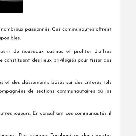
e nombreux passionnés. Ces communautés offrent
sponibles.
vrir de nouveaux casinos et profiter d’offres
 constituent des lieux privilégiés pour tisser des
es et des classements basés sur des critères tels
accompagnées de sections communautaires où les
utres joueurs. En consultant ces communautés, il
 joueurs. Des groupes Facebook ou des comptes