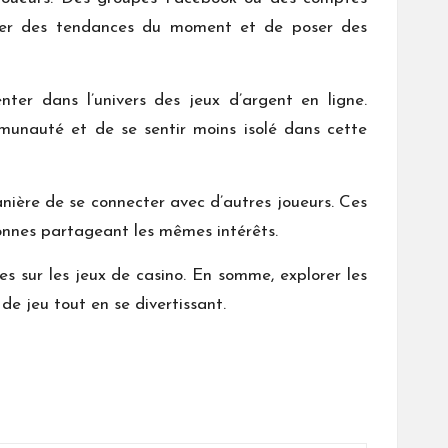
uter des tendances du moment et de poser des
ter dans l’univers des jeux d’argent en ligne.
munauté et de se sentir moins isolé dans cette
anière de se connecter avec d’autres joueurs. Ces
sonnes partageant les mêmes intérêts.
es sur les jeux de casino. En somme, explorer les
de jeu tout en se divertissant.