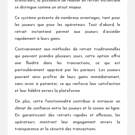
utilisateurs, la possibilité de réaliser un retrait instantané
se distingue comme un atout majeur.
Ce système présente de nombreux avantages, tant pour
les joueurs que pour les opérateurs. Tout d’abord, le
retrait instantané permet aux joueurs d’accéder
rapidement à leurs gains.
Contrairement aux méthodes de retrait traditionnelles
qui peuvent prendre plusieurs jours, cette option offre
une fluidité dans les transactions, ce qui est
particulièrement apprécié par les parieurs. Les joueurs
peuvent ainsi profiter de leurs gains immédiatement,
sans avoir à patienter, ce qui renforce leur satisfaction
et leur fidélité envers la plateforme.
De plus, cette fonctionnalité contribue à instaurer un
climat de confiance entre les joueurs et le casino en ligne.
En garantissant des retraits rapides et efficaces, les
opérateurs montrent leur engagement envers la
transparence et la sécurité des transactions.