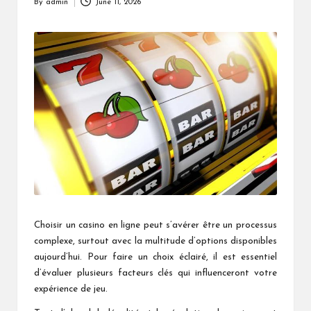
By
admin
June 11, 2026
Posted
by
Choisir un casino en ligne peut s’avérer être un processus
complexe, surtout avec la multitude d’options disponibles
aujourd’hui. Pour faire un choix éclairé, il est essentiel
d’évaluer plusieurs facteurs clés qui influenceront votre
expérience de jeu.