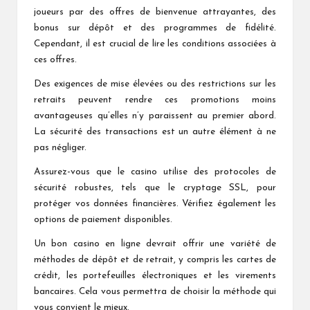
joueurs par des offres de bienvenue attrayantes, des
bonus sur dépôt et des programmes de fidélité.
Cependant, il est crucial de lire les conditions associées à
ces offres.
Des exigences de mise élevées ou des restrictions sur les
retraits peuvent rendre ces promotions moins
avantageuses qu’elles n’y paraissent au premier abord.
La sécurité des transactions est un autre élément à ne
pas négliger.
Assurez-vous que le casino utilise des protocoles de
sécurité robustes, tels que le cryptage SSL, pour
protéger vos données financières. Vérifiez également les
options de paiement disponibles.
Un bon casino en ligne devrait offrir une variété de
méthodes de dépôt et de retrait, y compris les cartes de
crédit, les portefeuilles électroniques et les virements
bancaires. Cela vous permettra de choisir la méthode qui
vous convient le mieux.