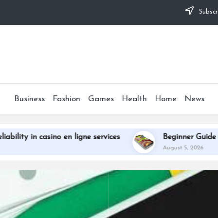
Subscr
Business
Fashion
Games
Health
Home
News
no en ligne services
Beginner Guide to casino en lig
August 5, 2026