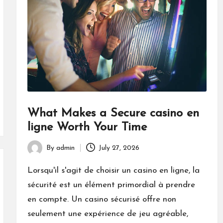
What Makes a Secure casino en
ligne Worth Your Time
By
admin
July 27, 2026
Posted
by
Lorsqu'il s'agit de choisir un casino en ligne, la
sécurité est un élément primordial à prendre
en compte. Un casino sécurisé offre non
seulement une expérience de jeu agréable,