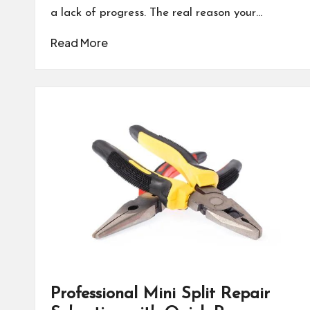
a lack of progress. The real reason your…
Read More
Professional Mini Split Repair