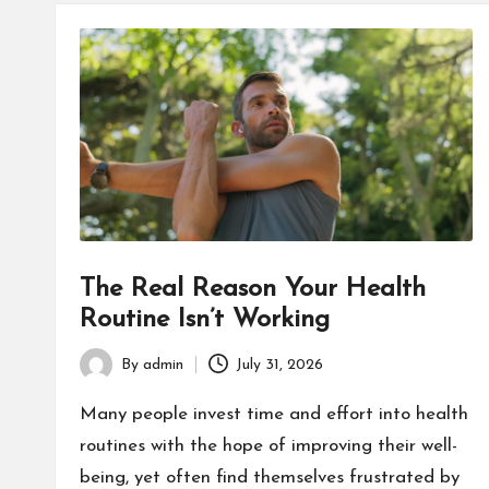
The Real Reason Your Health
Routine Isn’t Working
By
admin
July 31, 2026
Posted
by
Many people invest time and effort into health
routines with the hope of improving their well-
being, yet often find themselves frustrated by