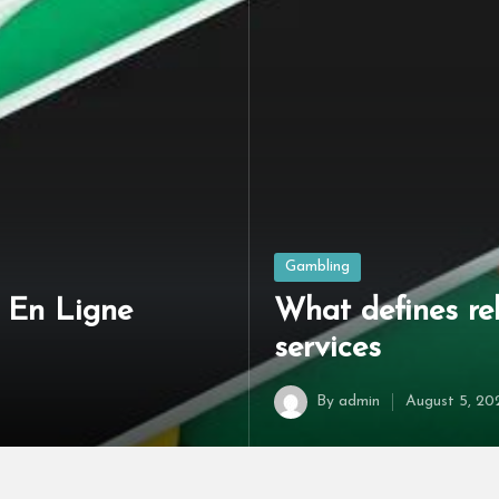
Posted
Gambling
in
 En Ligne
What defines rel
services
By
admin
August 5, 20
Posted
by