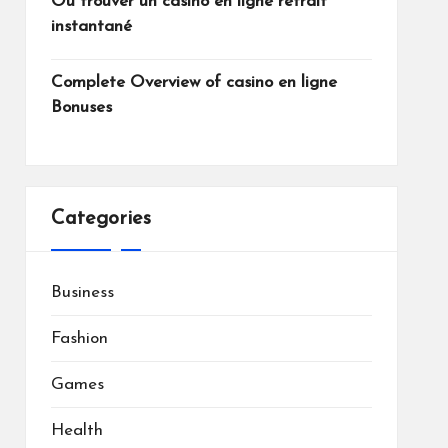
Où trouver un casino en ligne retrait
instantané
Complete Overview of casino en ligne
Bonuses
Categories
Business
Fashion
Games
Health