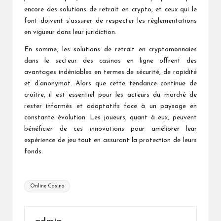
encore des solutions de retrait en crypto, et ceux qui le
font doivent s’assurer de respecter les réglementations
en vigueur dans leur juridiction.
En somme, les solutions de retrait en cryptomonnaies
dans le secteur des casinos en ligne offrent des
avantages indéniables en termes de sécurité, de rapidité
et d’anonymat. Alors que cette tendance continue de
croître, il est essentiel pour les acteurs du marché de
rester informés et adaptatifs face à un paysage en
constante évolution. Les joueurs, quant à eux, peuvent
bénéficier de ces innovations pour améliorer leur
expérience de jeu tout en assurant la protection de leurs
fonds.
Tags:
Online Casino