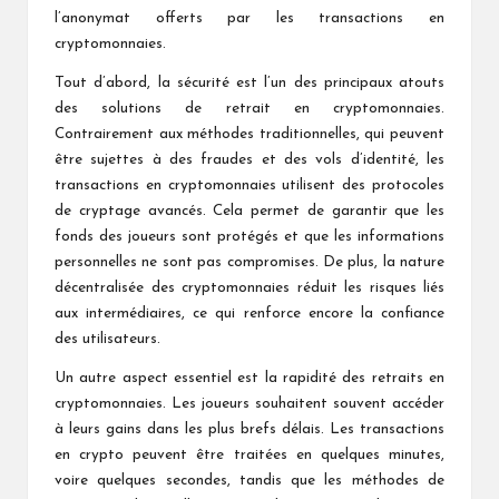
l’anonymat offerts par les transactions en
cryptomonnaies.
Tout d’abord, la sécurité est l’un des principaux atouts
des solutions de retrait en cryptomonnaies.
Contrairement aux méthodes traditionnelles, qui peuvent
être sujettes à des fraudes et des vols d’identité, les
transactions en cryptomonnaies utilisent des protocoles
de cryptage avancés. Cela permet de garantir que les
fonds des joueurs sont protégés et que les informations
personnelles ne sont pas compromises. De plus, la nature
décentralisée des cryptomonnaies réduit les risques liés
aux intermédiaires, ce qui renforce encore la confiance
des utilisateurs.
Un autre aspect essentiel est la rapidité des retraits en
cryptomonnaies. Les joueurs souhaitent souvent accéder
à leurs gains dans les plus brefs délais. Les transactions
en crypto peuvent être traitées en quelques minutes,
voire quelques secondes, tandis que les méthodes de