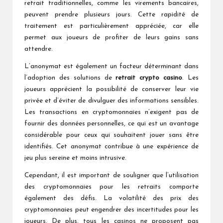
retrait traditionnelles, comme les virements bancaires,
peuvent prendre plusieurs jours. Cette rapidité de
traitement est particulièrement appréciée, car elle
permet aux joueurs de profiter de leurs gains sans
attendre.
L’anonymat est également un facteur déterminant dans
l’adoption des solutions de
retrait crypto casino
. Les
joueurs apprécient la possibilité de conserver leur vie
privée et d’éviter de divulguer des informations sensibles.
Les transactions en cryptomonnaies n’exigent pas de
fournir des données personnelles, ce qui est un avantage
considérable pour ceux qui souhaitent jouer sans être
identifiés. Cet anonymat contribue à une expérience de
jeu plus sereine et moins intrusive.
Cependant, il est important de souligner que l’utilisation
des cryptomonnaies pour les retraits comporte
également des défis. La volatilité des prix des
cryptomonnaies peut engendrer des incertitudes pour les
joueurs. De plus, tous les casinos ne proposent pas