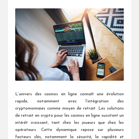
by
L’univers des casinos en ligne connaît une évolution
rapide, notamment avec l’intégration des
cryptomonnaies comme moyen de retrait. Les solutions
de retrait en crypto pour les casinos en ligne suscitent un
intérêt croissant, tant chez les joueurs que chez les
opérateurs. Cette dynamique repose sur plusieurs
facteurs clés, notamment la sécurité, la rapidité et