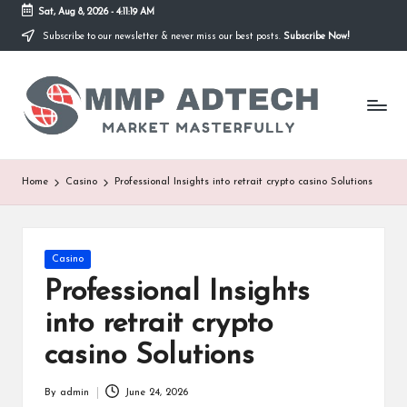
Sat, Aug 8, 2026
-
4:11:19 AM
Subscribe to our newsletter & never miss our best posts.
Subscribe Now!
Skip
to
M
content
Market
Masterfully
M
P
A
Home
Casino
Professional Insights into retrait crypto casino Solutions
d
T
Posted
Casino
e
in
Professional Insights
c
into retrait crypto
h
casino Solutions
By
admin
June 24, 2026
Posted