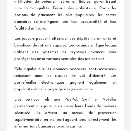
méthodes de paiement sûres et fiables, garantissant
ainsi la tranquillité d’esprit des utilisateurs. Parmi les
options de paiement les plus populaires, les cartes
bancaires se distinguent par leur accessibilité et leur
facilité d’utilisation.
Les joueurs peuvent effectuer des dépôts instantanés et
bénéficier de retraits rapides. Les casinos en ligne légaux
utilisent des systèmes de cryptage avancés pour
protéger les informations sensibles des utilisateurs.
Cela signifie que les données bancaires sont sécurisées,
réduisant ainsi les risques de vol d’identité. Les
portefeuilles électroniques gagnent également en
popularité dans le paysage des jeux en ligne.
Des services tels que PayPal, Skrill et Neteller
permettent aux joueurs de gérer leurs fonds de manière
sécurisée. Ils offrent un niveau de protection
supplémentaire en ne partageant pas directement les
informations bancaires avec le casino.