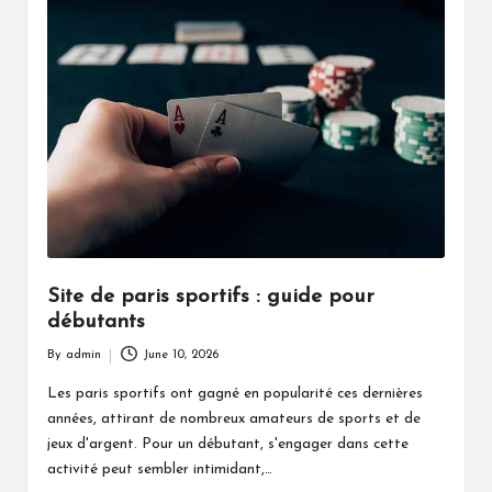
Site de paris sportifs : guide pour
débutants
By
admin
June 10, 2026
Posted
by
Les paris sportifs ont gagné en popularité ces dernières
années, attirant de nombreux amateurs de sports et de
jeux d'argent. Pour un débutant, s'engager dans cette
activité peut sembler intimidant,…