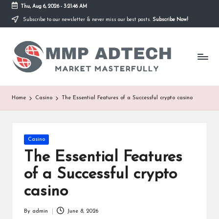
Thu, Aug 6, 2026
-
3:21:46 AM
Subscribe to our newsletter & never miss our best posts.
Subscribe Now!
Skip
to
M
content
Market
Masterfully
M
P
A
Home
Casino
The Essential Features of a Successful crypto casino
d
T
Posted
Casino
e
in
The Essential Features
c
of a Successful crypto
h
casino
By
admin
June 8, 2026
Posted