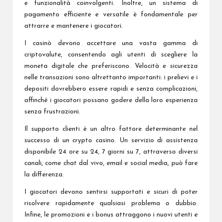
e funzionalità coinvolgenti. Inoltre, un sistema di
pagamento efficiente e versatile è fondamentale per
attrarre e mantenere i giocatori.
I casinò devono accettare una vasta gamma di
criptovalute, consentendo agli utenti di scegliere la
moneta digitale che preferiscono. Velocità e sicurezza
nelle transazioni sono altrettanto importanti: i prelievi e i
depositi dovrebbero essere rapidi e senza complicazioni,
affinché i giocatori possano godere della loro esperienza
senza frustrazioni.
Il supporto clienti è un altro fattore determinante nel
successo di un crypto casino. Un servizio di assistenza
disponibile 24 ore su 24, 7 giorni su 7, attraverso diversi
canali, come chat dal vivo, email e social media, può fare
la differenza.
I giocatori devono sentirsi supportati e sicuri di poter
risolvere rapidamente qualsiasi problema o dubbio.
Infine, le promozioni e i bonus attraggono i nuovi utenti e