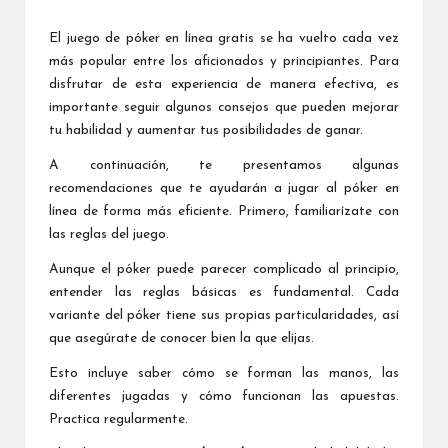
by
El juego de póker en línea gratis se ha vuelto cada vez
más popular entre los aficionados y principiantes. Para
disfrutar de esta experiencia de manera efectiva, es
importante seguir algunos consejos que pueden mejorar
tu habilidad y aumentar tus posibilidades de ganar.
A continuación, te presentamos algunas
recomendaciones que te ayudarán a jugar al póker en
línea de forma más eficiente. Primero, familiarízate con
las reglas del juego.
Aunque el póker puede parecer complicado al principio,
entender las reglas básicas es fundamental. Cada
variante del póker tiene sus propias particularidades, así
que asegúrate de conocer bien la que elijas.
Esto incluye saber cómo se forman las manos, las
diferentes jugadas y cómo funcionan las apuestas.
Practica regularmente.