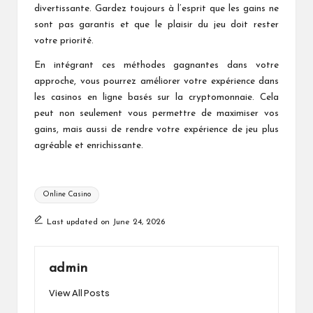
divertissante. Gardez toujours à l’esprit que les gains ne
sont pas garantis et que le plaisir du jeu doit rester
votre priorité.
En intégrant ces méthodes gagnantes dans votre
approche, vous pourrez améliorer votre expérience dans
les casinos en ligne basés sur la cryptomonnaie. Cela
peut non seulement vous permettre de maximiser vos
gains, mais aussi de rendre votre expérience de jeu plus
agréable et enrichissante.
Tags:
Online Casino
Last updated on June 24, 2026
admin
View All Posts