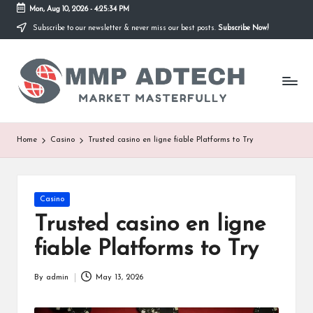
Mon, Aug 10, 2026
-
4:25:34 PM
Subscribe to our newsletter & never miss our best posts.
Subscribe Now!
Skip
to
M
content
Market
Masterfully
M
P
A
Home
Casino
Trusted casino en ligne fiable Platforms to Try
d
T
Posted
Casino
e
in
Trusted casino en ligne
c
fiable Platforms to Try
h
By
admin
May 13, 2026
Posted
by