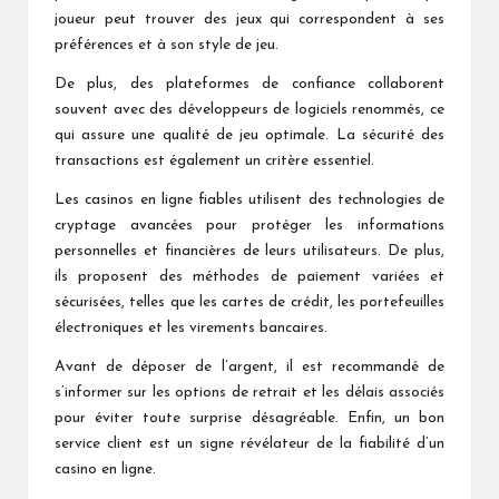
joueur peut trouver des jeux qui correspondent à ses
préférences et à son style de jeu.
De plus, des plateformes de confiance collaborent
souvent avec des développeurs de logiciels renommés, ce
qui assure une qualité de jeu optimale. La sécurité des
transactions est également un critère essentiel.
Les casinos en ligne fiables utilisent des technologies de
cryptage avancées pour protéger les informations
personnelles et financières de leurs utilisateurs. De plus,
ils proposent des méthodes de paiement variées et
sécurisées, telles que les cartes de crédit, les portefeuilles
électroniques et les virements bancaires.
Avant de déposer de l’argent, il est recommandé de
s’informer sur les options de retrait et les délais associés
pour éviter toute surprise désagréable. Enfin, un bon
service client est un signe révélateur de la fiabilité d’un
casino en ligne.