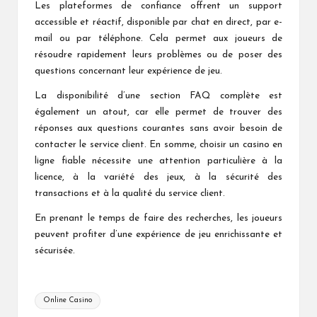
Les plateformes de confiance offrent un support
accessible et réactif, disponible par chat en direct, par e-
mail ou par téléphone. Cela permet aux joueurs de
résoudre rapidement leurs problèmes ou de poser des
questions concernant leur expérience de jeu.
La disponibilité d’une section FAQ complète est
également un atout, car elle permet de trouver des
réponses aux questions courantes sans avoir besoin de
contacter le service client. En somme, choisir un casino en
ligne fiable nécessite une attention particulière à la
licence, à la variété des jeux, à la sécurité des
transactions et à la qualité du service client.
En prenant le temps de faire des recherches, les joueurs
peuvent profiter d’une expérience de jeu enrichissante et
sécurisée.
Tags:
Online Casino