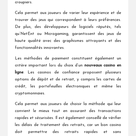
croupiers.
Cela permet aux joueurs de varier leur expérience et de
trouver des jeux qui correspondent à leurs préférences.
De plus, des développeurs de logiciels réputés, tels
qu’NetEnt ou Microgaming, garantissent des jeux de
haute qualité avec des graphismes attrayants et des
fonctionnalités innovantes.
Les méthodes de paiement constituent également un
critère important lors du choix d’un
nouveaux casino en
ligne
. Les casinos de confiance proposent plusieurs
options de dépôt et de retrait, y compris les cartes de
crédit, les portefeuilles électroniques et même les
cryptomonnaies.
Cela permet aux joueurs de choisir la méthode qui leur
convient le mieux tout en assurant des transactions
rapides et sécurisées. Il est également conseillé de vérifier
les délais de traitement des retraits, car un bon casino
doit permettre des retraits rapides et sans