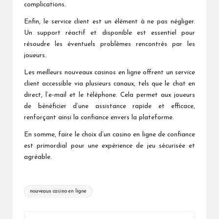
complications.
Enfin, le service client est un élément à ne pas négliger.
Un support réactif et disponible est essentiel pour
résoudre les éventuels problèmes rencontrés par les
joueurs.
Les meilleurs nouveaux casinos en ligne offrent un service
client accessible via plusieurs canaux, tels que le chat en
direct, l’e-mail et le téléphone. Cela permet aux joueurs
de bénéficier d’une assistance rapide et efficace,
renforçant ainsi la confiance envers la plateforme.
En somme, faire le choix d’un casino en ligne de confiance
est primordial pour une expérience de jeu sécurisée et
agréable.
Tags:
nouveaux casino en ligne