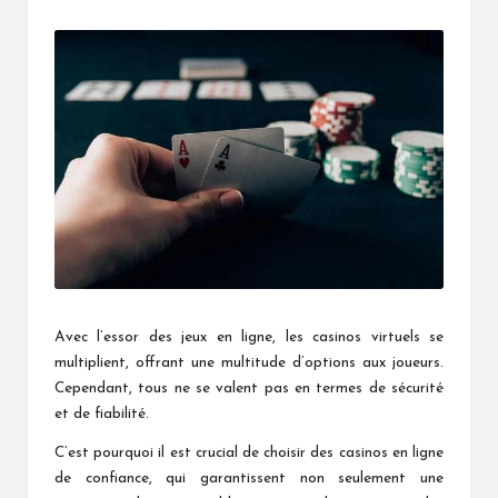
by
Avec l’essor des jeux en ligne, les casinos virtuels se
multiplient, offrant une multitude d’options aux joueurs.
Cependant, tous ne se valent pas en termes de sécurité
et de fiabilité.
C’est pourquoi il est crucial de choisir des casinos en ligne
de confiance, qui garantissent non seulement une