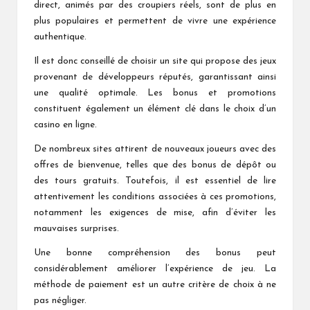
direct, animés par des croupiers réels, sont de plus en
plus populaires et permettent de vivre une expérience
authentique.
Il est donc conseillé de choisir un site qui propose des jeux
provenant de développeurs réputés, garantissant ainsi
une qualité optimale. Les bonus et promotions
constituent également un élément clé dans le choix d’un
casino en ligne.
De nombreux sites attirent de nouveaux joueurs avec des
offres de bienvenue, telles que des bonus de dépôt ou
des tours gratuits. Toutefois, il est essentiel de lire
attentivement les conditions associées à ces promotions,
notamment les exigences de mise, afin d’éviter les
mauvaises surprises.
Une bonne compréhension des bonus peut
considérablement améliorer l’expérience de jeu. La
méthode de paiement est un autre critère de choix à ne
pas négliger.