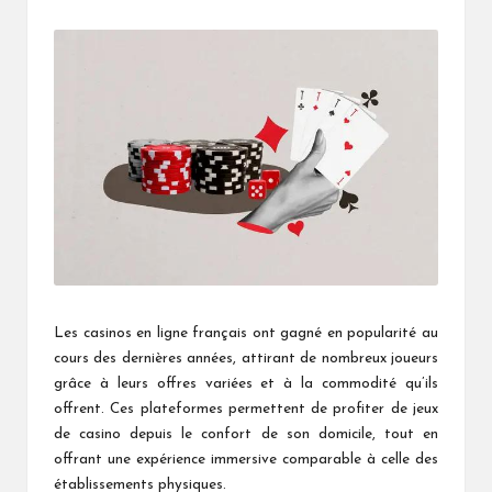
by
Les casinos en ligne français ont gagné en popularité au
cours des dernières années, attirant de nombreux joueurs
grâce à leurs offres variées et à la commodité qu’ils
offrent. Ces plateformes permettent de profiter de jeux
de casino depuis le confort de son domicile, tout en
offrant une expérience immersive comparable à celle des
établissements physiques.