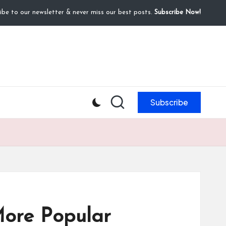
ibe to our newsletter & never miss our best posts.
Subscribe Now!
Subscribe
More Popular