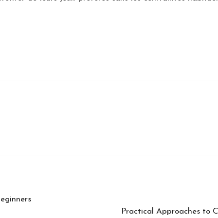
Beginners
Practical Approaches to 