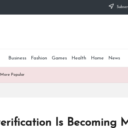
Subscr
Business
Fashion
Games
Health
Home
News
g More Popular
erification Is Becoming 