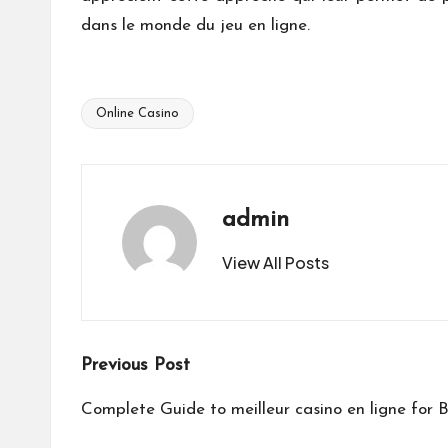
dans le monde du jeu en ligne.
Online Casino
Tags:
admin
View All Posts
Post
Previous Post
navigation
Complete Guide to meilleur casino en ligne for 