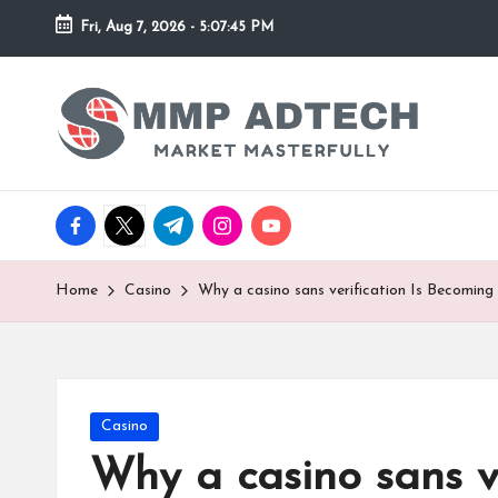
Fri, Aug 7, 2026
-
5:07:45 PM
Skip
to
M
Market
content
Masterfully
M
P
facebook.com
twitter.com
t.me
instagram.com
youtube.com
A
d
Home
Casino
Why a casino sans verification Is Becomin
T
e
Posted
Casino
c
in
Why a casino sans v