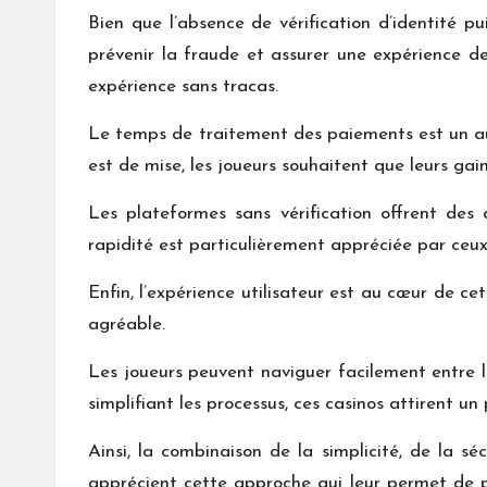
Bien que l’absence de vérification d’identité 
prévenir la fraude et assurer une expérience d
expérience sans tracas.
Le temps de traitement des paiements est un aut
est de mise, les joueurs souhaitent que leurs gai
Les plateformes sans vérification offrent des 
rapidité est particulièrement appréciée par ceux
Enfin, l’expérience utilisateur est au cœur de ce
agréable.
Les joueurs peuvent naviguer facilement entre les
simplifiant les processus, ces casinos attirent un 
Ainsi, la combinaison de la simplicité, de la séc
apprécient cette approche qui leur permet de pro