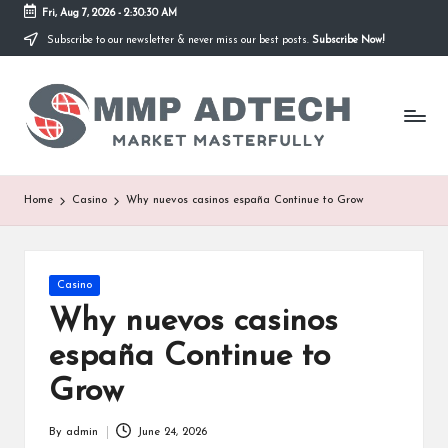
Fri, Aug 7, 2026
-
2:30:30 AM
Subscribe to our newsletter & never miss our best posts.
Subscribe Now!
Skip
to
M
content
Market
Masterfully
M
P
A
Home
Casino
Why nuevos casinos españa Continue to Grow
d
T
Posted
Casino
e
in
Why nuevos casinos
c
españa Continue to
h
Grow
By
admin
June 24, 2026
Posted