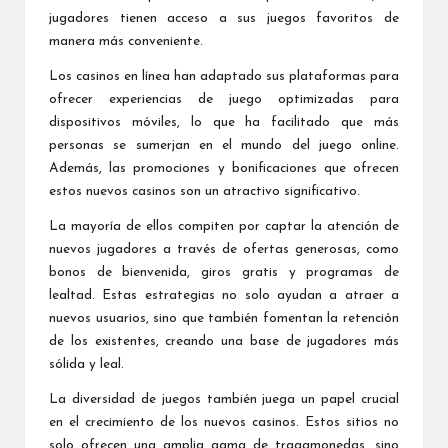
jugadores tienen acceso a sus juegos favoritos de
manera más conveniente.
Los casinos en línea han adaptado sus plataformas para
ofrecer experiencias de juego optimizadas para
dispositivos móviles, lo que ha facilitado que más
personas se sumerjan en el mundo del juego online.
Además, las promociones y bonificaciones que ofrecen
estos nuevos casinos son un atractivo significativo.
La mayoría de ellos compiten por captar la atención de
nuevos jugadores a través de ofertas generosas, como
bonos de bienvenida, giros gratis y programas de
lealtad. Estas estrategias no solo ayudan a atraer a
nuevos usuarios, sino que también fomentan la retención
de los existentes, creando una base de jugadores más
sólida y leal.
La diversidad de juegos también juega un papel crucial
en el crecimiento de los nuevos casinos. Estos sitios no
solo ofrecen una amplia gama de tragamonedas, sino