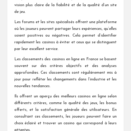
vision plus claire de la fiabilité et de la qualité d’un site
de jeu.
Les forums et les sites spécialisés offrent une plateforme
où les joueurs peuvent partager leurs expériences, qu’elles
soient positives ou négatives. Cela permet d’identifier
rapidement les casinos à éviter et ceux qui se distinguent
par leur excellent service.
Les classements des casinos en ligne en France se basent
souvent sur des critères objectifs et des analyses
approfondies. Ces classements sont régulièrement mis à
jour pour refléter les changements dans l’industrie et les
nouvelles tendances.
Ils offrent un aperçu des meilleurs casinos en ligne selon
différents critères, comme la qualité des jeux, les bonus
offerts, et la satisfaction générale des utilisateurs. En
consultant ces classements, les joueurs peuvent faire un
choix éclairé et trouver un casino qui correspond à leurs
attentes.