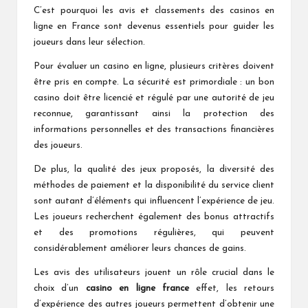
C’est pourquoi les avis et classements des casinos en
ligne en France sont devenus essentiels pour guider les
joueurs dans leur sélection.
Pour évaluer un casino en ligne, plusieurs critères doivent
être pris en compte. La sécurité est primordiale : un bon
casino doit être licencié et régulé par une autorité de jeu
reconnue, garantissant ainsi la protection des
informations personnelles et des transactions financières
des joueurs.
De plus, la qualité des jeux proposés, la diversité des
méthodes de paiement et la disponibilité du service client
sont autant d’éléments qui influencent l’expérience de jeu.
Les joueurs recherchent également des bonus attractifs
et des promotions régulières, qui peuvent
considérablement améliorer leurs chances de gains.
Les avis des utilisateurs jouent un rôle crucial dans le
choix d’un
casino en ligne france
effet, les retours
d’expérience des autres joueurs permettent d’obtenir une