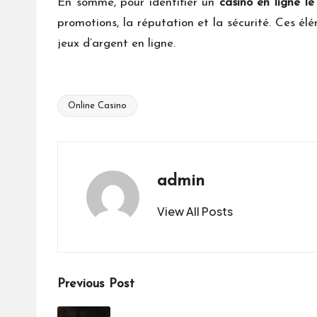
En somme, pour identifier un
casino en ligne l
promotions, la réputation et la sécurité. Ces él
jeux d’argent en ligne.
Online Casino
Tags:
admin
View All Posts
Post
Previous Post