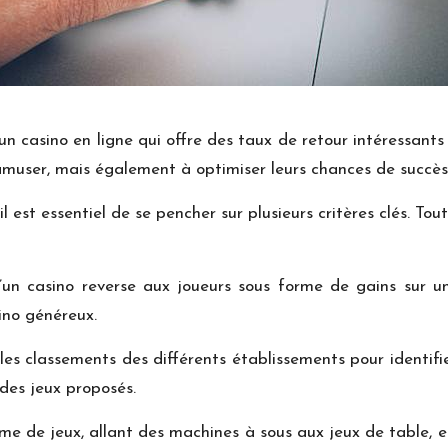
r un casino en ligne qui offre des taux de retour intéressant
amuser, mais également à optimiser leurs chances de succès
il est essentiel de se pencher sur plusieurs critères clés. To
un casino reverse aux joueurs sous forme de gains sur u
ino généreux.
es classements des différents établissements pour identifier 
é des jeux proposés.
me de jeux, allant des machines à sous aux jeux de table, en