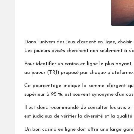
Dans l’univers des jeux d’argent en ligne, choisi
Les joueurs avisés cherchent non seulement à s’
Pour identifier un casino en ligne le plus payant, 
au joueur (TRJ) proposé par chaque plateforme.
Ce pourcentage indique la somme d’argent qu’
supérieur à 95 %, est souvent synonyme d’un cas
Il est donc recommandé de consulter les avis et l
est judicieux de vérifier la diversité et la qualit
Un bon casino en ligne doit offrir une large gam