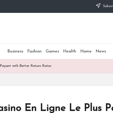
Subscr
Business
Fashion
Games
Health
Home
News
 Payant with Better Return Rates
asino En Ligne Le Plus P