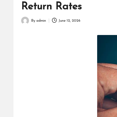
h
Return Rates
By
admin
June 12, 2026
Posted
by