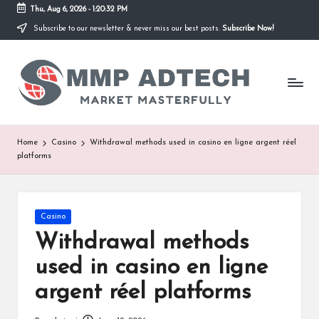
Thu, Aug 6, 2026
-
1:20:32 PM
Subscribe to our newsletter & never miss our best posts.
Subscribe Now!
Skip
to
M
content
Market
Masterfully
M
P
A
Home
Casino
Withdrawal methods used in casino en ligne argent réel
platforms
d
T
e
Posted
Casino
in
Withdrawal methods
c
used in casino en ligne
h
argent réel platforms