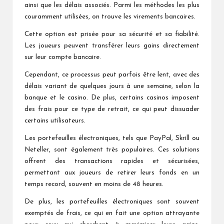
ainsi que les délais associés. Parmi les méthodes les plus
couramment utilisées, on trouve les virements bancaires.
Cette option est prisée pour sa sécurité et sa fiabilité.
Les joueurs peuvent transférer leurs gains directement
sur leur compte bancaire.
Cependant, ce processus peut parfois être lent, avec des
délais variant de quelques jours à une semaine, selon la
banque et le casino. De plus, certains casinos imposent
des frais pour ce type de retrait, ce qui peut dissuader
certains utilisateurs.
Les portefeuilles électroniques, tels que PayPal, Skrill ou
Neteller, sont également très populaires. Ces solutions
offrent des transactions rapides et sécurisées,
permettant aux joueurs de retirer leurs fonds en un
temps record, souvent en moins de 48 heures.
De plus, les portefeuilles électroniques sont souvent
exemptés de frais, ce qui en fait une option attrayante