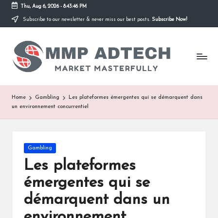
Thu, Aug 6, 2026
-
8:43:46 PM
Subscribe to our newsletter & never miss our best posts.
Subscribe Now!
Skip
to
M
content
Market
Masterfully
M
P
A
Home
Gambling
Les plateformes émergentes qui se démarquent dans
un environnement concurrentiel
d
T
e
Posted
Gambling
in
Les plateformes
c
émergentes qui se
h
démarquent dans un
environnement