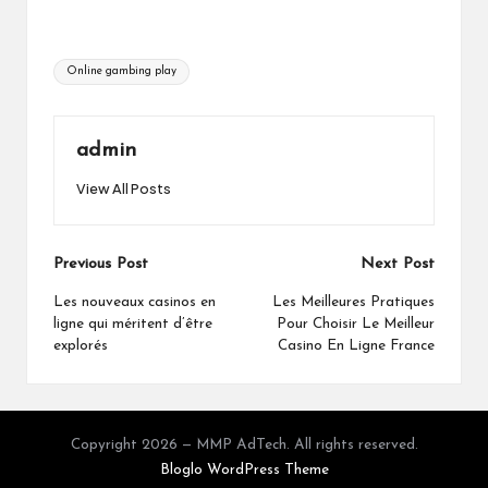
Tags:
Online gambing play
admin
View All Posts
Post
Previous Post
Next Post
navigation
Les nouveaux casinos en
Les Meilleures Pratiques
ligne qui méritent d’être
Pour Choisir Le Meilleur
explorés
Casino En Ligne France
Copyright 2026 — MMP AdTech. All rights reserved.
Bloglo WordPress Theme