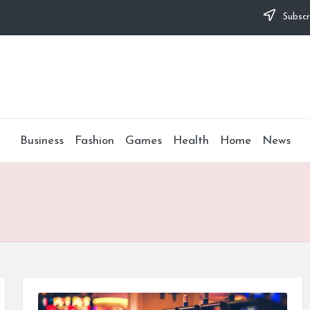
Subscr
Business
Fashion
Games
Health
Home
News