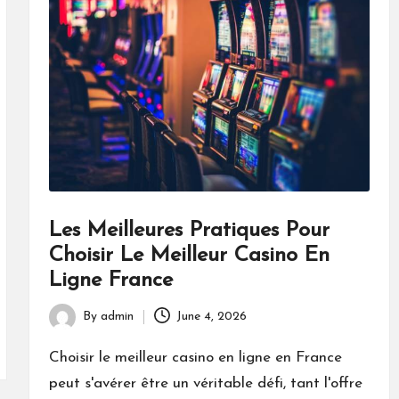
Les Meilleures Pratiques Pour
Choisir Le Meilleur Casino En
Ligne France
By
admin
June 4, 2026
Posted
by
Choisir le meilleur casino en ligne en France
peut s'avérer être un véritable défi, tant l'offre