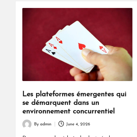
Les plateformes émergentes qui
se démarquent dans un
environnement concurrentiel
By
admin
June 4, 2026
Posted
by