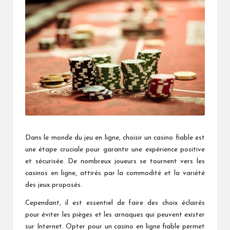
Dans le monde du jeu en ligne, choisir un casino fiable est
une étape cruciale pour garantir une expérience positive
et sécurisée. De nombreux joueurs se tournent vers les
casinos en ligne, attirés par la commodité et la variété
des jeux proposés.
Cependant, il est essentiel de faire des choix éclairés
pour éviter les pièges et les arnaques qui peuvent exister
sur Internet. Opter pour un casino en ligne fiable permet