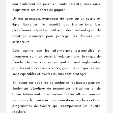
non seulement de jouer en toute sérénité, mais aussi
d’optimiser ses chances de gagner.
Un des principaux avantages de jouer sur un casino en
ligne fiable est la sécurité des transactions. Les
plateformes réputées utilisent des technologies de
cryptage avancées pour protéger les données des
utilisateurs.
Cela signifie que les informations personnelles et
financières sont en sécurité, réduisant ainsi le risque de
fraude. De plus, ces casinos sont souvent réglementés
par des autorités compétentes, garantissant que les jeux
sont équitables et que les joueurs sont protégés.
En jouant sur des sites de confiance, les joueurs peuvent
également bénéficier de promotions attractives et de
bonus intéressants. Les casinos fiables offrent souvent
des bonus de bienvenue, des promotions régulières et des
programmes de fidélité qui récompensent les joueurs
réguliers.